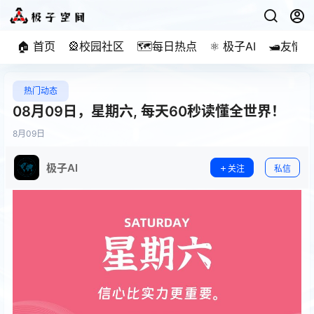
🏠 首页
🎡校园社区
🗺️每日热点
⚛️ 极子AI
🛥️友情
热门动态
08月09日，星期六, 每天60秒读懂全世界！
8月
09日
极子AI
关注
私信