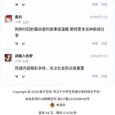
举报
回复
南卉
25年8月11日
小学
Lv1
狗狗叼回豹猫幼崽的故事很温暖 期待更多这种新闻分
享
举报
回复
闭眼⼊你梦
25年8月11日
小学
Lv1
热搜内容精彩多样，关注社会热点很重要
举报
回复
Copyright © 2026
极子空间-专注于大学生资源分享的综合平台！
本站支持IPV6网络访问 渝ICP备2025066162号
申请中
查询 48 次，耗时 0.1029 秒