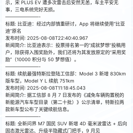
示，宋 PLUS EV 遭多次雷击后安然无恙，车主平安无
事，三电系统完好无损。
———————-
标题: 比亚迪：经过内部慎重研讨，App 将继续使用“比亚
迪”原名
发布时间: 2025-08-08T22:40:40.967
新闻简介: 比亚迪表示：投票排名第一的“成就梦想”投稿用
户，除获得入围奖励外，我们还将为其发放原定的“采用奖
励”（10000 积分与 50 梦想值）。
———————-
标题: 续航最强特斯拉登陆工信部：Model 3 新增 830km
版车型，Model Y L 续航 751km
发布时间: 2025-08-08T11:18:45.043
新闻简介: 据工信部 8 月 7 日发布的《减免车辆购置税的
新能源汽车车型目录（第二十批）》公示清单，特斯拉两
款新车型公布了关键续航信息。
———————-
标题: 全新问界 M7 国民 SUV 新增 4D 毫米波雷达 + 后向
固态激光雷达、升级半隐藏式门把手，9 月见