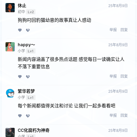
休止
25年8月9日
初中
Lv2
狗狗叼回豹猫幼崽的故事真让人感动
举报
回复
happy～
25年8月9日
小学
Lv1
新闻内容涵盖了很多热点话题 感觉每日一读确实让人
不落下重要信息
举报
回复
繁华若梦
25年8月9日
小学
Lv1
每个新闻都值得关注和讨论 让我们一起多看看吧
举报
回复
CC化腐朽为神奇
25年8月9日
小学
Lv1