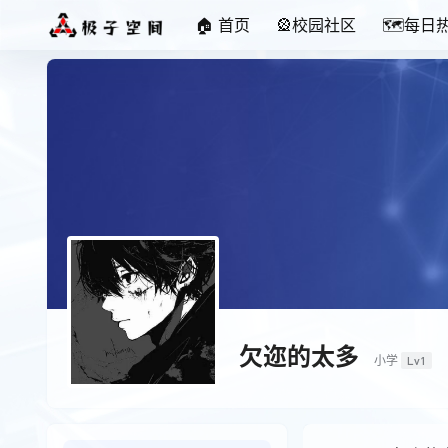
🏠 首页
🎡校园社区
🗺️每日
欠迩的太多
小学
Lv1