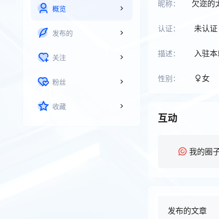
欠迩的
昵称：
概览
未认证
认证：
发布的
入驻本
描述：
关注
女
性别：
粉丝
收藏
互动
我的圈
发布的文章