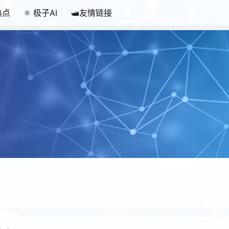
热点
⚛️ 极子AI
🛥️友情链接