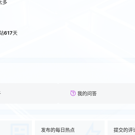
太多
站
617
天
子
我的问答
发布的每日热点
提交的评