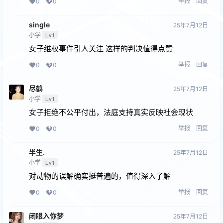
举报
回复
0
0
single
25年7月12日
小学
Lv1
女子维权事件引人关注 这样的判决值得点赞
举报
回复
0
0
尽鹤
25年7月12日
小学
Lv1
女子拒绝不公平付出，法庭支持真实反映社会现状
举报
回复
0
0
半生.
25年7月12日
小学
Lv1
对动物的误解确实挺普遍的，值得深入了解
举报
回复
0
0
闭眼⼊你梦
25年7月12日