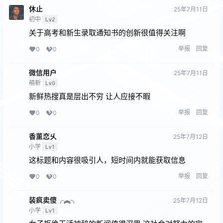
休止
25年7月11日
初中
Lv2
关于高考和新生录取通知书的创新很值得关注啊
举报
回复
0
0
微信用户
25年7月11日
萌新
Lv0
新鲜热搜真是层出不穷 让人应接不暇
举报
回复
0
0
香薰恋乆
25年7月12日
小学
Lv1
这标题和内容很吸引人，短时间内就能获取信息
举报
回复
0
0
装疯卖傻╭︽╮
25年7月12日
小学
Lv1