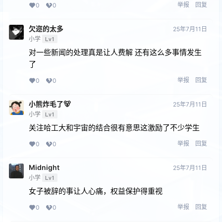
举报
回复
0
0
欠迩的太多
25年7月11日
小学
Lv1
对一些新闻的处理真是让人费解 还有这么多事情发生
了
举报
回复
0
0
小熊炸毛了🐻
25年7月11日
小学
Lv1
关注哈工大和宇宙的结合很有意思这激励了不少学生
举报
回复
0
0
Midnight
25年7月11日
小学
Lv1
女子被辞的事让人心痛，权益保护得重视
举报
回复
0
0