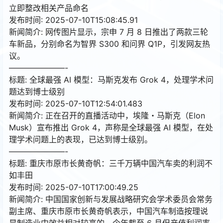
立即整改相关产品命名
发布时间: 2025-07-10T15:08:45.91
新闻简介: 网传图片显示，宗申 7 月 8 日推出了两款三轮
车新品，分别命名为智界 S300 和问界 Q1P，引发网友热
议。
———————-
标题: 全球最强 AI 模型：马斯克发布 Grok 4，处理学术问
题达到博士级别
发布时间: 2025-07-10T12:54:01.483
新闻简介: 正在召开的直播活动中，埃隆・马斯克（Elon
Musk）宣布推出 Grok 4，声称是全球最强 AI 模型，在处
理学术问题上的表现，已达到博士级别。
———————-
标题: 重庆市原市长黄奇帆：三千万辆中国汽车卖的利润不
如丰田
发布时间: 2025-07-10T17:00:49.25
新闻简介: 中国国家创新与发展战略研究会学术委员会常务
副主席、重庆市原市长黄奇帆表示，中国汽车制造按理说
是制造业中效益相对较高的，今年截至 6 月但产值利润率