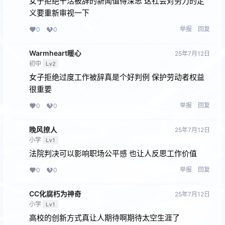
女子拒绝干活被辞的新闻值得深思 这社会对努力的定
义要重新审视一下
举报
回复
0
0
Warmheart暖心
25年7月12日
初中
Lv2
女子拒绝过度工作被辞真是个好判例 保护劳动者权益
很重要
举报
回复
0
0
晚风撩人
25年7月12日
小学
Lv1
法院判决可以影响职场公平感 也让人反思工作价值
举报
回复
0
0
CC化腐朽为神奇
25年7月12日
小学
Lv1
高校的创新方式真让人期待啊期待太空生涯了