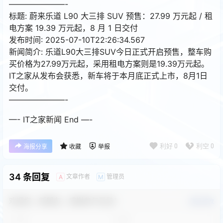
———————-
标题: 蔚来乐道 L90 大三排 SUV 预售：27.99 万元起 / 租
电方案 19.39 万元起，8 月 1 日交付
发布时间: 2025-07-10T22:26:34.567
新闻简介: 乐道L90大三排SUV今日正式开启预售，整车购
买价格为27.99万元起，采用租电方案则是19.39万元起。
IT之家从发布会获悉，新车将于本月底正式上市，8月1日
交付。
———————-
—- IT之家新闻 End —-
利好
0
利空
0
海报分享
收藏
举报
34 条回复
文章作者
管理员
A
M
欢迎您，新朋友，感谢参与互动！
确认修改