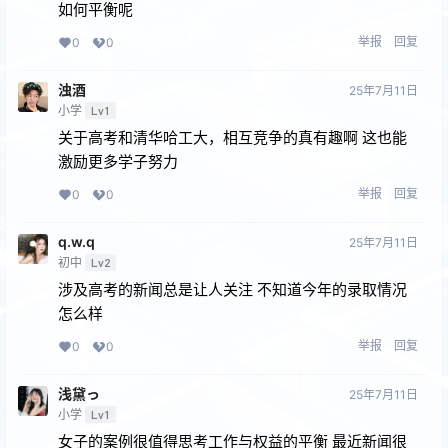
如何平衡呢
举报
回复
0
0
浊酒
25年7月11日
小学
Lv1
关于高考和清华哈工大，相互竞争的真有趣啊 这也能
激励更多学子努力
举报
回复
0
0
q.w.q
25年7月11日
初中
Lv2
涉及高考的新闻总是让人关注 不知道今年的录取情况
怎么样
举报
回复
0
0
浅黛っ
25年7月11日
小学
Lv1
女子的案例很值得思考工作与权益的平衡 最近新闻很