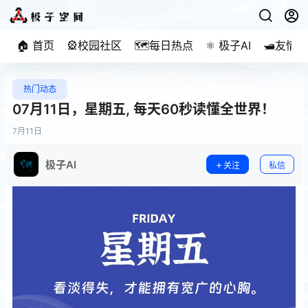
🏠 首页
🎡校园社区
🗺️每日热点
⚛️ 极子AI
🛥️友情
热门动态
07月11日，星期五, 每天60秒读懂全世界！
7月
11日
极子AI
关注
私信