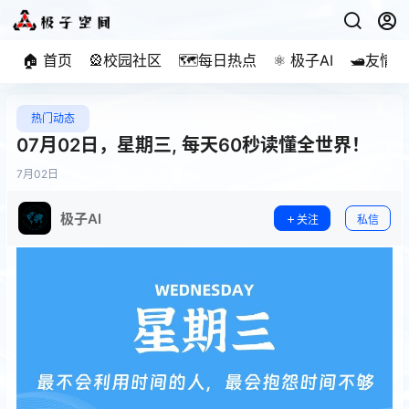
🏠 首页
🎡校园社区
🗺️每日热点
⚛️ 极子AI
🛥️友情
热门动态
07月02日，星期三, 每天60秒读懂全世界！
7月
02日
极子AI
关注
私信