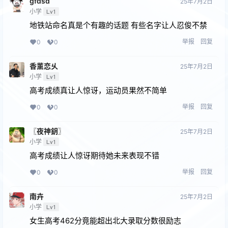
gfdsd
25年7月2日
小学
Lv1
地铁站命名真是个有趣的话题 有些名字让人忍俊不禁
举报
回复
0
0
香薰恋乆
25年7月2日
小学
Lv1
高考成绩真让人惊讶，运动员果然不简单
举报
回复
0
0
〖夜神鈅〗
25年7月2日
小学
Lv1
高考成绩让人惊讶期待她未来表现不错
举报
回复
0
0
南卉
25年7月2日
小学
Lv1
女生高考462分竟能超出北大录取分数很励志