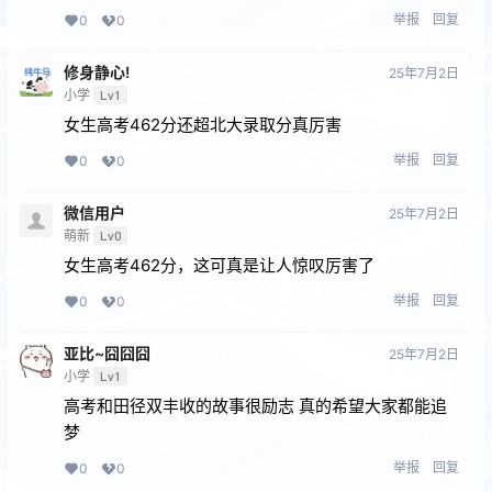
举报
回复
0
0
修身静心!
25年7月2日
小学
Lv1
女生高考462分还超北大录取分真厉害
举报
回复
0
0
微信用户
25年7月2日
萌新
Lv0
女生高考462分，这可真是让人惊叹厉害了
举报
回复
0
0
亚比~囧囧囧
25年7月2日
小学
Lv1
高考和田径双丰收的故事很励志 真的希望大家都能追
梦
举报
回复
0
0