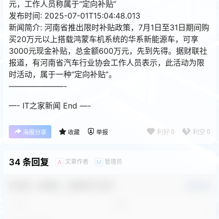
元，工作人员称属于“定向补贴”
发布时间: 2025-07-01T15:04:48.013
新闻简介: 河南省推出限时补贴政策，7月1日至31日期间购
买20万元以上搭载鸿蒙车机系统的华系新能源车，可享
3000元现金补贴，总金额600万元，先到先得。据财联社
报道，有河南省汽车行业协会工作人员表示，此活动为限
时活动，属于一种“定向补贴”。
———————-
—- IT之家新闻 End —-
利好
0
利空
0
海报分享
收藏
举报
34 条回复
文章作者
管理员
A
M
欢迎您，新朋友，感谢参与互动！
确认修改