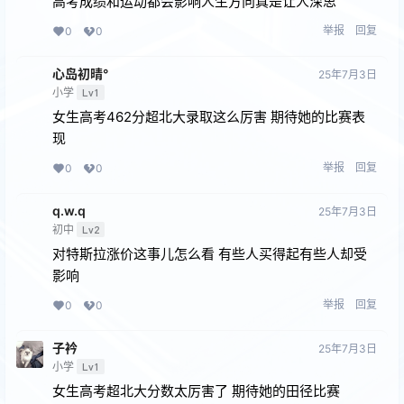
高考成绩和运动都会影响人生方向真是让人深思
举报
回复
0
0
心岛初晴°
25年7月3日
小学
Lv1
女生高考462分超北大录取这么厉害 期待她的比赛表
现
举报
回复
0
0
q.w.q
25年7月3日
初中
Lv2
对特斯拉涨价这事儿怎么看 有些人买得起有些人却受
影响
举报
回复
0
0
子衿
25年7月3日
小学
Lv1
女生高考超北大分数太厉害了 期待她的田径比赛