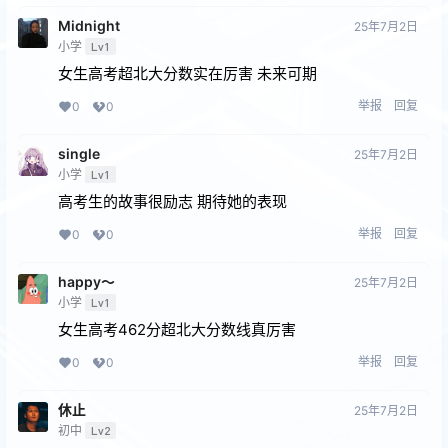
Midnight
25年7月2日
小学
Lv1
女生高考超北大分数实在厉害 未来可期
举报
回复
0
0
single
25年7月2日
小学
Lv1
高考生的故事很励志 期待她的表现
举报
回复
0
0
happy～
25年7月2日
小学
Lv1
女生高考462分超北大分数线真厉害
举报
回复
0
0
休止
25年7月2日
初中
Lv2