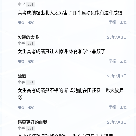
小学
Lv1
高考成绩超出北大太厉害了哪个运动员能有这种成绩
举报
回复
0
0
欠迩的太多
25年7月3日
小学
Lv1
女生高考成绩真让人惊讶 体育和学业兼顾了
举报
回复
0
0
浊酒
25年7月3日
小学
Lv1
女生高考成绩挺不错的 希望她能在田径赛上也大放异
彩
举报
回复
0
0
遇见更好的⾃我
25年7月3日
小学
Lv1