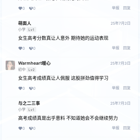
举报
回复
0
0
萌面人
25年7月2日
小学
Lv1
女生高考分数真让人意外 期待她的运动表现
举报
回复
0
0
Warmheart暖心
25年7月3日
初中
Lv2
女生高考成绩真让人佩服 这股拼劲值得学习
举报
回复
0
0
与之二三事
25年7月3日
小学
Lv1
高考成绩真是出乎意料 不知道她会不会继续努力
举报
回复
0
0