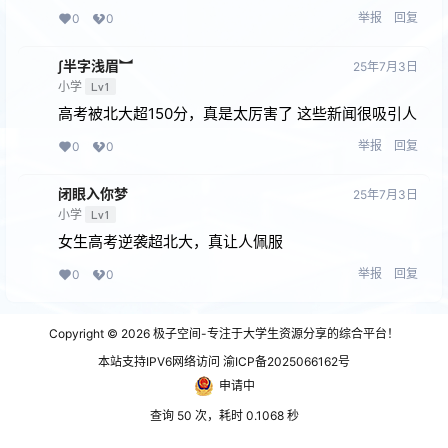
举报
回复
0
0
∫半字浅眉︼
25年7月3日
小学
Lv1
高考被北大超150分，真是太厉害了 这些新闻很吸引人
举报
回复
0
0
闭眼⼊你梦
25年7月3日
小学
Lv1
女生高考逆袭超北大，真让人佩服
举报
回复
0
0
Copyright © 2026
极子空间-专注于大学生资源分享的综合平台！
本站支持IPV6网络访问 渝ICP备2025066162号
申请中
查询 50 次，耗时 0.1068 秒