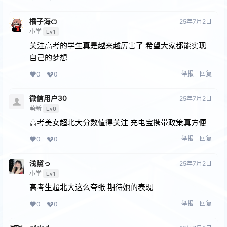
橘子海🍊
25年7月2日
小学
Lv1
关注高考的学生真是越来越厉害了 希望大家都能实现
自己的梦想
举报
回复
0
0
微信用户30
25年7月2日
萌新
Lv0
高考美女超北大分数值得关注 充电宝携带政策真方便
举报
回复
0
0
浅黛っ
25年7月2日
小学
Lv1
高考生超北大这么夸张 期待她的表现
举报
回复
0
0