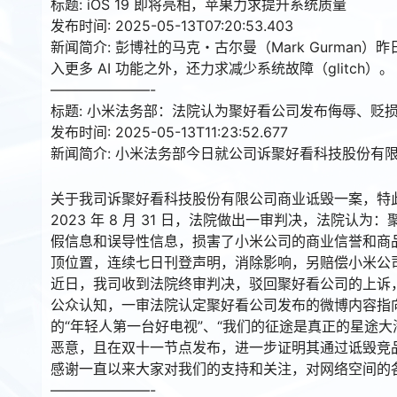
标题: iOS 19 即将亮相，苹果力求提升系统质量
发布时间: 2025-05-13T07:20:53.403
新闻简介: 彭博社的马克・古尔曼（Mark Gurman）昨
入更多 AI 功能之外，还力求减少系统故障（glitch）。
———————-
标题: 小米法务部：法院认为聚好看公司发布侮辱、贬
发布时间: 2025-05-13T11:23:52.677
新闻简介: 小米法务部今日就公司诉聚好看科技股份有
关于我司诉聚好看科技股份有限公司商业诋毁一案，特
2023 年 8 月 31 日，法院做出一审判决，法院认
假信息和误导性信息，损害了小米公司的商业信誉和商品声
顶位置，连续七日刊登声明，消除影响，另赔偿小米公司
近日，我司收到法院终审判决，驳回聚好看公司的上诉
公众认知，一审法院认定聚好看公司发布的微博内容指
的“年轻人第一台好电视”、“我们的征途是真正的星途
恶意，且在双十一节点发布，进一步证明其通过诋毁竞
感谢一直以来大家对我们的支持和关注，对网络空间的
———————-