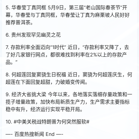
5. 华春莹丁真同框 5月9日，第三届“老山国际春茶节”开
幕，华春莹与丁真同框，华春莹让丁真为麻栗坡人民好好
推荐普洱茶。
6. 贵州发现罕见幽灵之花
7. 存款利率全面迈向“1时代” 近日，“存款利率又降了，去
了好几家银行网点，都很难找到利率在2%以上的存款产
品。”
8. 何超莲回复窦骁生日祝福 近日，窦骁为何超莲庆生，何
超莲在下面回复超甜，力破婚变传闻。
9. 经济大省挑大梁 今年以来，各地落实落细存量政策和一
揽子增量政策，加快布局新质生产力，生产需求主要指标
稳中有升，经济运行实现平稳开局。
10. #中美关税战特朗普为何突然服软#
—- 百度热搜新闻 End —-