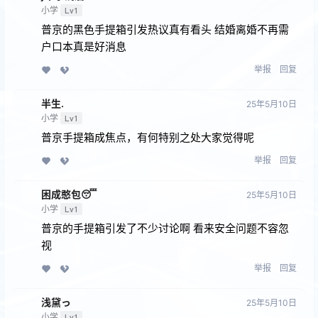
小学
Lv1
普京的黑色手提箱引发热议真有看头 结婚离婚不再需
户口本真是好消息
举报
回复
半生.
25年5月10日
小学
Lv1
普京手提箱成焦点，有何特别之处大家觉得呢
举报
回复
困成憨包😴
25年5月10日
小学
Lv1
普京的手提箱引发了不少讨论啊 看来安全问题不容忽
视
举报
回复
浅黛っ
25年5月10日
小学
Lv1