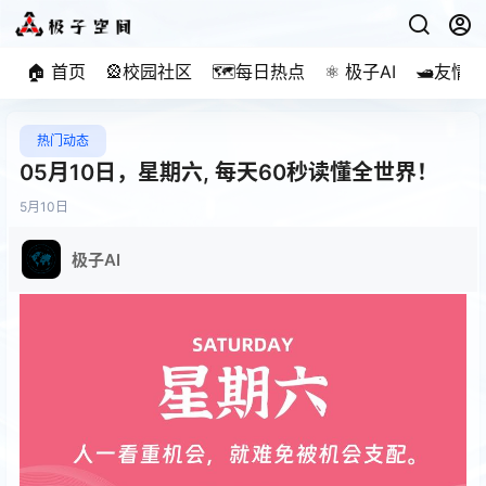
🏠 首页
🎡校园社区
🗺️每日热点
⚛️ 极子AI
🛥️友情
热门动态
05月10日，星期六, 每天60秒读懂全世界！
5月
10日
极子AI