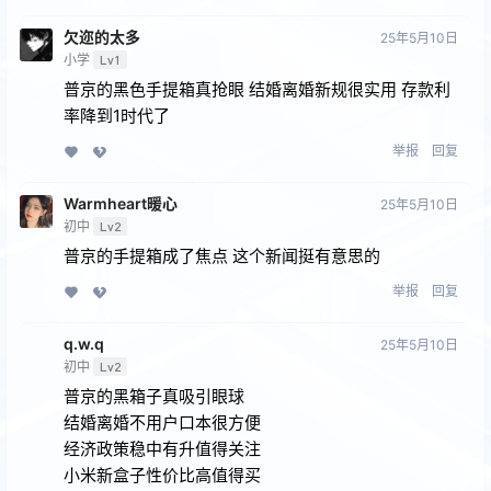
欠迩的太多
25年5月10日
小学
Lv1
普京的黑色手提箱真抢眼 结婚离婚新规很实用 存款利
率降到1时代了
举报
回复
Warmheart暖心
25年5月10日
初中
Lv2
普京的手提箱成了焦点 这个新闻挺有意思的
举报
回复
q.w.q
25年5月10日
初中
Lv2
普京的黑箱子真吸引眼球
结婚离婚不用户口本很方便
经济政策稳中有升值得关注
小米新盒子性价比高值得买