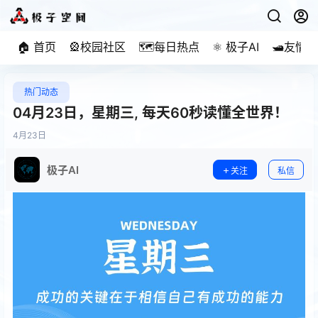
🏠 首页
🎡校园社区
🗺️每日热点
⚛️ 极子AI
🛥️友情
热门动态
04月23日，星期三, 每天60秒读懂全世界！
4月
23日
极子AI
关注
私信