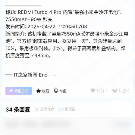
———————-
标题: REDMI Turbo 4 Pro 内置“最强小米金沙江电池”：
7550mAh+90W 秒充
发布时间: 2025-04-22T11:26:50.703
新闻简介: 该机搭载了容量7550mAh的“最强小米金沙江电
池”，官方称“超重载应用，妥妥用一天”，其含硅量达到
10%，采用极塑封装。此外，得益于高密度堆叠结构，整
机厚度薄至 7.98mm。
———————-
—- IT之家新闻 End —-
利好
0
利空
0
海报分享
收藏
举报
34 条回复
文章作者
管理员
A
M
欢迎您，新朋友，感谢参与互动！
确认修改