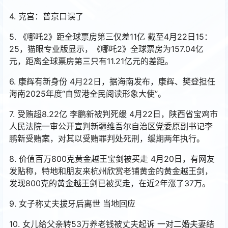
4. 克宫：普京口误了
5. 《哪吒2》距全球票房第三仅差11亿 截至4月22日15：
25，猫眼专业版显示，《哪吒2》全球票房为157.04亿
元，距离全球票房第三只有11.21亿元的差距。
6. 康辉有新身份 4月22日，据海南发布，康辉、樊登担任
海南2025年度“自贸港全民阅读形象大使”。
7. 受贿超8.22亿 李鹏新被判死缓 4月22日，陕西省宝鸡市
人民法院一审公开宣判新疆维吾尔自治区党委原副书记李
鹏新受贿案，对其以受贿罪判处死刑，缓期两年执行。
8. 价值百万800克黄金越王宝剑被买走 4月20日，有网友
发贴称，特地和朋友来杭州欣赏老铺黄金的黄金越王剑，
发现800克的黄金越王剑已被买走，在近2年涨了37万。
9. 女子称丈夫拔牙后离世 当地回应
10. 女儿给父亲转53万养老钱被丈夫起诉 一对二婚夫妻结