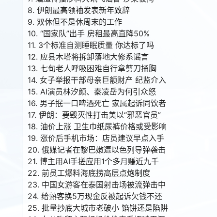
8. 伊朗最高领袖发表新年致辞
9. 双休但不是休周末的工作
10. “国家队”出手 房租最高直降50%
11. 3个标准自测睡眠质量 你达标了吗
12. 应县木塔将拆卸落地大修系谣言
13. 七旬老人呼吸困难自行拿剪刀捅胸
14. 女子举报干部母亲巨额财产 纪监介入
15. AI演员林汐颜、秦凌岳为何引众怒
16. 男子抿一口啤酒死亡 家属起诉同饮者
17. 伊朗：要毁灭性打击美以“邪恶官员”
18. 油价上涨 卫生巾纸尿裤价格或受影响
19. 涨价后手机市场：店员建议早点入手
20. 俄媒记者在黎巴嫩遭以色列导弹袭击
21. 博主用AI手搓应用1个多月赚近九千
22. 前员工爆料海底捞高层点炮制度
23. 中国女游客在泰国射击场被流弹击中
24. 给熟客换5万现金反被起诉欠钱不还
25. 批量抄底大城市老破小 馅饼还是陷阱