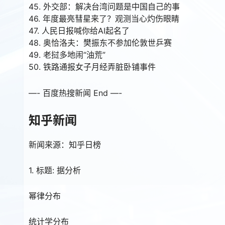
45. 外交部：解决台湾问题是中国自己的事
46. 年度最亮彗星来了？观测当心灼伤眼睛
47. 人民日报喊你给AI起名了
48. 奥恰洛夫：樊振东不参加伦敦世乒赛
49. 老挝多地闹“油荒”
50. 铁路通报女子月经弄脏卧铺事件
—- 百度热搜新闻 End —-
知乎新闻
新闻来源：知乎日榜
1. 标题: 据分析
幂律分布
统计学分布