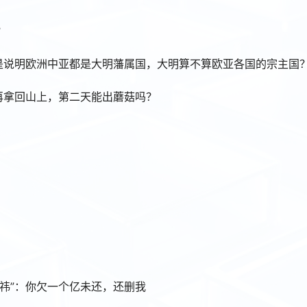
？
是不是说明欧洲中亚都是大明藩属国，大明算不算欧亚各国的宗主国
，再拿回山上，第二天能出蘑菇吗？
周鸿祎”：你欠一个亿未还，还删我