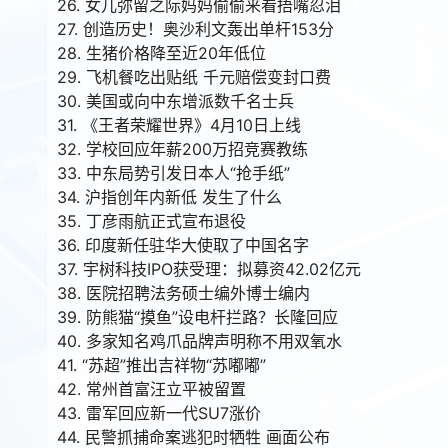
26. 女儿弥留之际妈妈偷偷来看捂嘴忍泪
27. 创造历史！奥沙利文轰出单杆153分
28. 生猪价格降至近20年低位
29. 飞机餐吃出贴纸 千元赔偿变封口费
30. 美国或向中东增派数千名士兵
31. 《王者荣耀世界》4月10日上线
32. 学校回应年薪200万招竞赛教练
33. 中东局势引发日本人“抢手纸”
34. 沪指创年内新低 发生了什么
35. 丁彦雨航正式宣布退役
36. 印度新任驻华大使取了中国名字
37. 宇树科技IPO获受理：拟募资42.02亿元
38. 医院招聘法务硕士编外博士编内
39. 防熊猫“摸鱼”设电杆拦路？长隆回应
40. 多家知名鸡爪品牌声明称不用双氧水
41. “苏超”推出吉祥物“苏嘟嘟”
42. 常州首富汪立平被留置
43. 雷军回应新一代SU7涨价
44. 民警抓捕命案逃犯时牺牲 画面公布