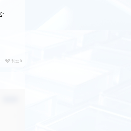
活”
0
利空
0
确认修改