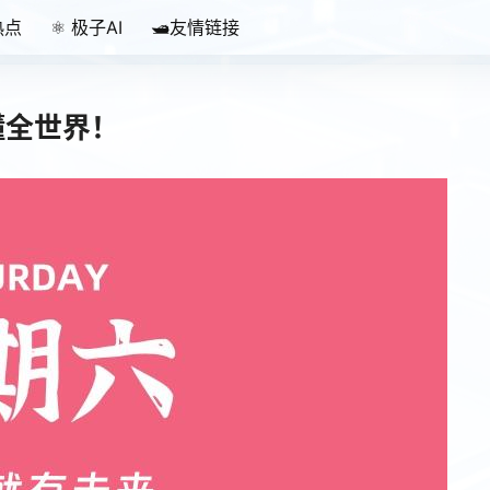
热点
⚛️ 极子AI
🛥️友情链接
读懂全世界！