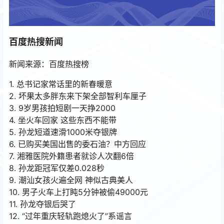
百度热搜新闻
新闻来源：百度热搜榜
1. 总书记家常话里的新春暖意
2. 坏果太多胖东来下架全部智利车厘子
3. 9岁男孩拍短剧一天挣2000
4. 坐火车回家 这些东西不能带
5. 孙龙短道速滑1000米夺银牌
6. 已购买美国出售的委石油？中方回应
7. 湘雅医院外籍患者就诊人次翻6倍
8. 孙龙距冠军仅差0.028秒
9. 潮汕女孩火遍全网 神似古典美人
10. 男子火车上打盹5分钟被偷49000元
11. 孙龙夺银后哭了
12. “过年重庆轻轨跑熄火了”系谣言