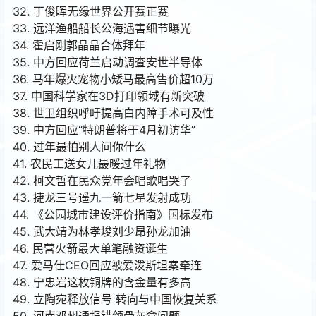
32. 丁俊晖无缘世界公开赛正赛
33. 远洋渔船船长公海遇害细节曝光
34. 霍启刚郭晶晶合体拜年
35. 中方回应荷兰启动调查安世半导体
36. 马年爆火宠物小矮马最高售价超10万
37. 中国科学家在3D打印领域有新突破
38. 世卫组织呼吁提高白内障手术可及性
39. 中方回应“特朗普将于4月初访华”
40. 过年最怕别人问你什么
41. 农民工送女儿最暖过年礼物
42. 柯文哲在民众党年会唱歌唱哭了
43. 捷龙三号遥九一箭七星发射成功
44. 《公园城市建设评价指南》国标发布
45. 武大靖为林孝埈刘少昂孙龙加油
46. 民营火箭最大单笔融资诞生
47. 爱马仕CEO回应被爱泼斯坦案牵连
48. 宁忠岩这枚铜牌的含金量有多高
49. 立陶宛释放信号 转向与中国恢复关系
50. 河南邓州通报错领骨灰盒问题