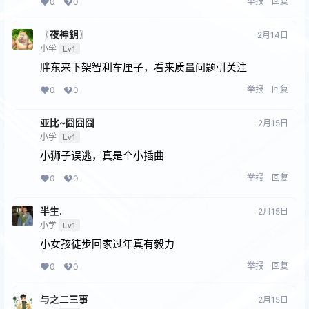
举报
回复
0
0
〖夜神鈅〗
2月14日
小学
Lv1
胖东来下架智利车厘子，看来质量问题引关注
举报
回复
0
0
亚比~囧囧囧
2月15日
小学
Lv1
小狮子误逃，真是个小插曲
举报
回复
0
0
半生.
2月15日
小学
Lv1
小女孩徒步回家过年真有毅力
举报
回复
0
0
与之二三事
2月15日