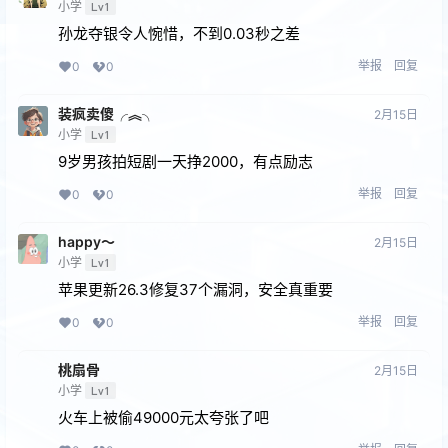
小学
Lv1
孙龙夺银令人惋惜，不到0.03秒之差
举报
回复
0
0
装疯卖傻╭︽╮
2月15日
小学
Lv1
9岁男孩拍短剧一天挣2000，有点励志
举报
回复
0
0
happy～
2月15日
小学
Lv1
苹果更新26.3修复37个漏洞，安全真重要
举报
回复
0
0
桃扇骨
2月15日
小学
Lv1
火车上被偷49000元太夸张了吧