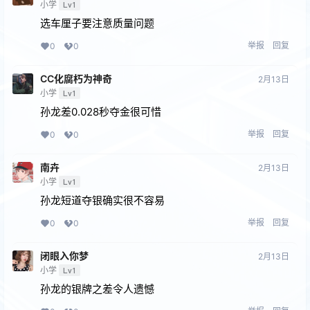
小学
Lv1
选车厘子要注意质量问题
举报
回复
0
0
CC化腐朽为神奇
2月13日
小学
Lv1
孙龙差0.028秒夺金很可惜
举报
回复
0
0
南卉
2月13日
小学
Lv1
孙龙短道夺银确实很不容易
举报
回复
0
0
闭眼⼊你梦
2月13日
小学
Lv1
孙龙的银牌之差令人遗憾