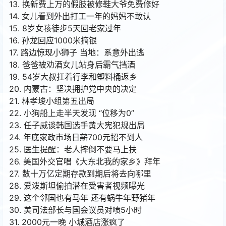
13. 换新费上万的假肢被修鞋大爷免费修好
14. 女儿看到外出打工一年的妈妈不敢认
15. 8岁女孩徒步5天回老家过年
16. 孙龙回应1000米摘银
17. 路边惊现小狮子 当地：系意外出逃
18. 爸爸被劝酒女儿站身后霸气挡酒
19. 54岁大叔扛着行李和塑料桶返乡
20. 内蒙古：坚决拥护党中央的决定
21. 林孝埈小组第五出局
22. 小狗船上走半天发现 “位移为0”
23. 任子威谈韩国选手黄大宪犯规出局
24. 年底家政市场日薪700元招不到人
25. 医生提醒：老人摔倒不要马上扶
26. 美国外交官唱《大东北我的家乡》拜年
27. 数十万亿定期存款到期后将去向哪里
28. 爱泼斯坦偷拍潜在受害者视频曝光
29. 这个邻国也有马年 还有蜗牛年野猪年
30. 美司法部长与国会议员对喷5小时
31. 2000元一晚 小城酒店涨疯了