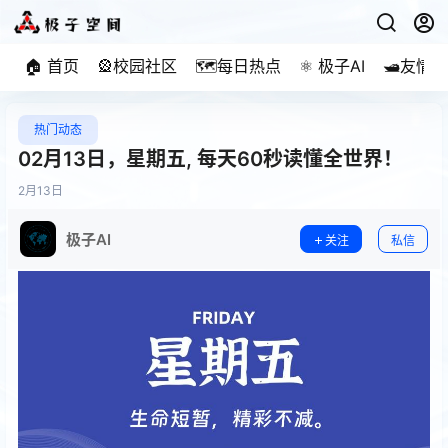
🏠 首页
🎡校园社区
🗺️每日热点
⚛️ 极子AI
🛥️友情
热门动态
02月13日，星期五, 每天60秒读懂全世界！
2月
13日
极子AI
关注
私信