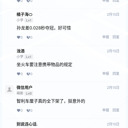
举报
回复
0
0
橘子海🍊
2月15日
小学
Lv1
孙龙差0.028秒夺冠，好可惜
举报
回复
0
0
浊酒
2月15日
小学
Lv1
坐火车要注意携带物品的规定
举报
回复
0
0
微信用户
2月15日
萌新
Lv0
智利车厘子真的全下架了，挺意外的
举报
回复
0
0
别说违心话.
2月15日