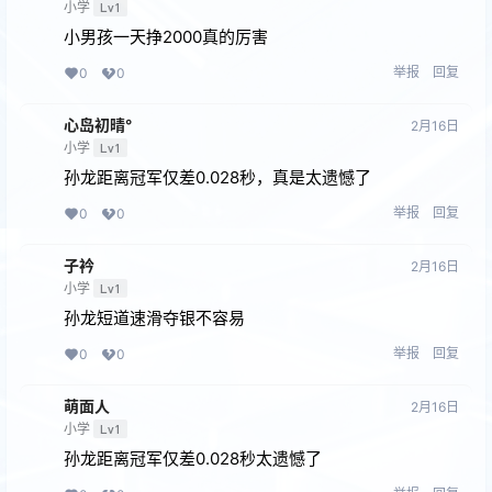
小学
Lv1
小男孩一天挣2000真的厉害
举报
回复
0
0
心岛初晴°
2月16日
小学
Lv1
孙龙距离冠军仅差0.028秒，真是太遗憾了
举报
回复
0
0
子衿
2月16日
小学
Lv1
孙龙短道速滑夺银不容易
举报
回复
0
0
萌面人
2月16日
小学
Lv1
孙龙距离冠军仅差0.028秒太遗憾了