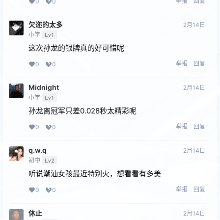
举报
回复
0
0
欠迩的太多
2月14日
小学
Lv1
这次孙龙的银牌真的好可惜呢
举报
回复
0
0
Midnight
2月14日
小学
Lv1
孙龙离冠军只差0.028秒太精彩呢
举报
回复
0
0
q.w.q
2月14日
初中
Lv2
听说潮汕女孩最近特别火，想看看有多美
举报
回复
0
0
休止
2月14日