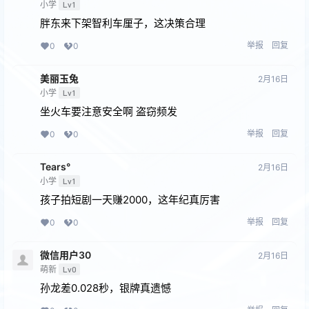
小学
Lv1
胖东来下架智利车厘子，这决策合理
举报
回复
0
0
美丽玉兔
2月16日
小学
Lv1
坐火车要注意安全啊 盗窃频发
举报
回复
0
0
Tears°
2月16日
小学
Lv1
孩子拍短剧一天赚2000，这年纪真厉害
举报
回复
0
0
微信用户30
2月16日
萌新
Lv0
孙龙差0.028秒，银牌真遗憾