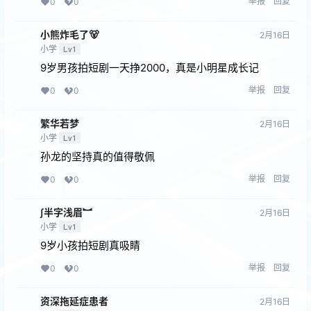
举报
回复
0
0
小熊炸毛了🐻
2月16日
小学
Lv1
9岁男孩拍短剧一天挣2000，真是小明星成长记
举报
回复
0
0
繁华若梦
2月16日
小学
Lv1
孙龙的坚持真的值得敬佩
举报
回复
0
0
∫半字浅眉︼
2月16日
小学
Lv1
9岁小孩拍短剧真吸睛
举报
回复
0
0
资深拖延症患者
2月16日