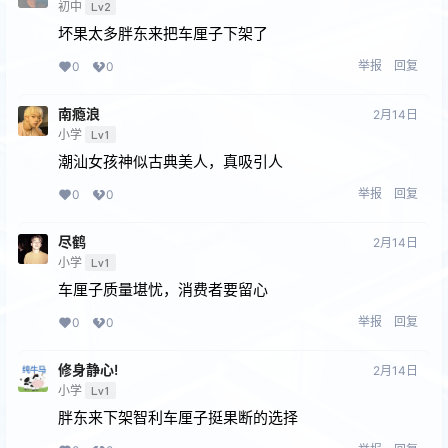
初中
Lv2
坏果太多胖东来把车厘子下架了
举报
回复
0
0
南瘾浪
2月14日
小学
Lv1
潮汕女孩神似古典美人，真吸引人
举报
回复
0
0
尽鹤
2月14日
小学
Lv1
车厘子质量堪忧，消费者要留心
举报
回复
0
0
修身静心!
2月14日
小学
Lv1
胖东来下架智利车厘子挺果断的选择