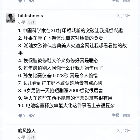
举报
回复
0
0
hildishness
2月16日
小学
Lv1
1. 中国科学家在3D打印领域新的突破让我挺感兴趣
2. 坏果车厘子下架体现商家对质量的负责
3. 潮汕女孩神似古典美人火遍全网让我想看看她的故
事
4. 换假肢被修鞋大爷义务修好真是暖心
5. 过年最怕别人问你什么让我开始焦虑了
6. 孙龙比赛仅差0.028秒 真是令人惋惜
7. 女儿看到打工妈不敢认这场景有点心酸
8. 9岁男孩一天拍短剧赚2000感觉很厉害
9. 坐火车这些东西不能带的信息对旅客很有用
10. 电池容量释放率最大化这件事看上去很复杂
举报
回复
0
0
晚风撩人
2月17日
小学
Lv1