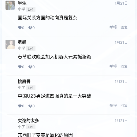
半生.
1月21日
小学
Lv1
国际关系方面的动向真是复杂
举报
回复
0
0
尽鹤
1月21日
小学
Lv1
春节联欢晚会加入机器人元素挺新颖
举报
回复
0
0
桃扇骨
1月21日
小学
Lv1
中国U23男足进四强真的是一大突破
举报
回复
0
0
欠迩的太多
1月21日
小学
Lv1
东西旧了变黄是氧化的原因