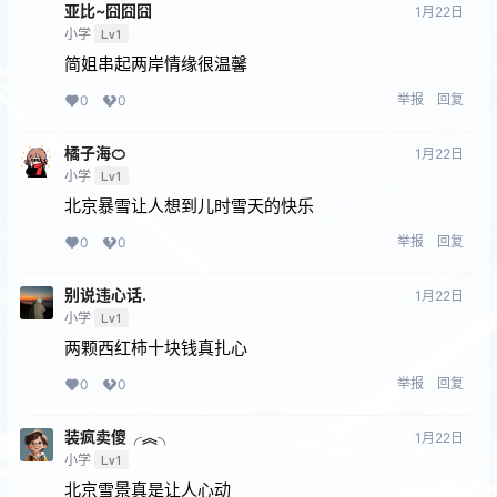
亚比~囧囧囧
1月22日
小学
Lv1
简姐串起两岸情缘很温馨
举报
回复
0
0
橘子海🍊
1月22日
小学
Lv1
北京暴雪让人想到儿时雪天的快乐
举报
回复
0
0
别说违心话.
1月22日
小学
Lv1
两颗西红柿十块钱真扎心
举报
回复
0
0
装疯卖傻╭︽╮
1月22日
小学
Lv1
北京雪景真是让人心动