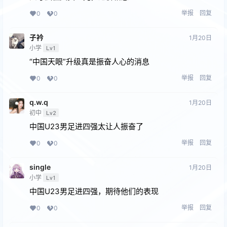
举报
回复
0
0
子衿
1月20日
小学
Lv1
“中国天眼”升级真是振奋人心的消息
举报
回复
0
0
q.w.q
1月20日
初中
Lv2
中国U23男足进四强太让人振奋了
举报
回复
0
0
single
1月20日
小学
Lv1
中国U23男足进四强，期待他们的表现
举报
回复
0
0