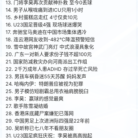
13. 门将李昊再次贡献神扑救 至今0丢球
14. 男子从喉咙痛到进ICU只用1小时
15. 乡村蛋糕店走红 4寸仅卖10元
16. U23国足晋级4强 现场球迷爆哭
17. 奔驰宝马奥迪在中国市场集体遇冷
18. 连云港网友收到-482℃降温预警短信
19. 雪中故宫神武门亮灯 中式浪漫具象化
20. 广东一对新人要求份子钱不超100元
21. 国家防减救灾办向河南派出工作组
22. 2千万成年人患ADHD 存过早死亡风险
23. 男孩车祸昏迷55天苏醒 妈妈发声
24. 哈梅内伊：特朗普应被视为犯罪
25. 男子模仿短剧霸总甩衣袖肩膀脱臼
26. 李昊：赢球的感觉最爽
27. 歌手陈雪凝结婚
28. 香港床底藏尸案嫌犯已落网
29. 中国男足上次进洲际四强是22年前
30. 吴昕称已七八年不看朋友圈
31. U23国足疯狂庆祝：李昊被高高抛起