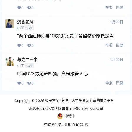
举报
回复
0
0
沉香如屑
1月22日
小学
Lv1
“两个西红柿就要10块钱”太贵了希望物价能稳定点
举报
回复
0
0
与之二三事
1月22日
小学
Lv1
中国U23男足进四强，真是振奋人心
举报
回复
0
0
Copyright © 2026
极子空间-专注于大学生资源分享的综合平台！
本站支持IPV6网络访问 渝ICP备2025066162号
申请中
查询 50 次，耗时 0.1074 秒