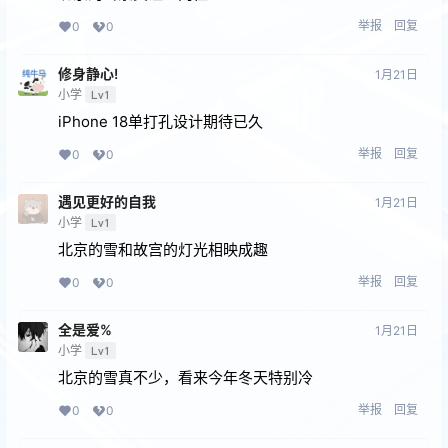
举报
回复
0
0
修身静心!
1月21日
小学
Lv1
iPhone 18单打孔设计期待已久
举报
回复
0
0
遇见更好的⾃我
1月21日
小学
Lv1
北京的雪和故宫的灯光相映成趣
举报
回复
0
0
全是爱%
1月21日
小学
Lv1
北京的雪真不少，看来今年冬天特别冷
举报
回复
0
0