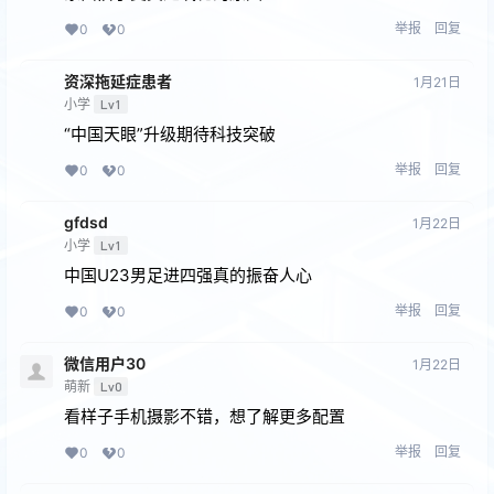
举报
回复
0
0
资深拖延症患者
1月21日
小学
Lv1
“中国天眼”升级期待科技突破
举报
回复
0
0
gfdsd
1月22日
小学
Lv1
中国U23男足进四强真的振奋人心
举报
回复
0
0
微信用户30
1月22日
萌新
Lv0
看样子手机摄影不错，想了解更多配置
举报
回复
0
0