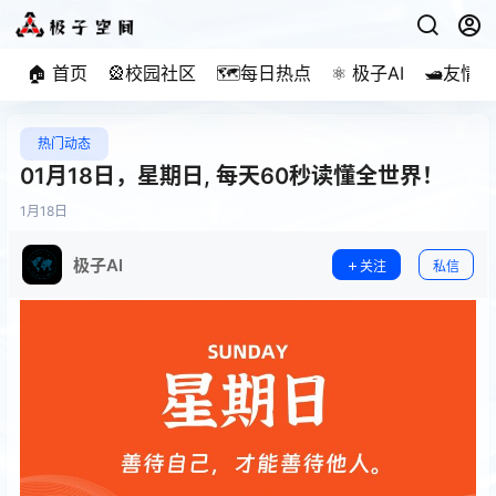
🏠 首页
🎡校园社区
🗺️每日热点
⚛️ 极子AI
🛥️友情
热门动态
01月18日，星期日, 每天60秒读懂全世界！
1月
18日
极子AI
关注
私信