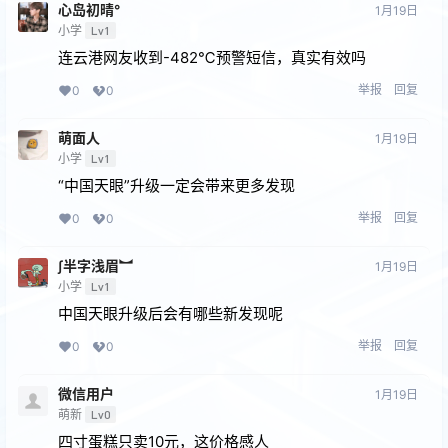
心岛初晴°
1月19日
小学
Lv1
连云港网友收到-482℃预警短信，真实有效吗
举报
回复
0
0
萌面人
1月19日
小学
Lv1
“中国天眼”升级一定会带来更多发现
举报
回复
0
0
∫半字浅眉︼
1月19日
小学
Lv1
中国天眼升级后会有哪些新发现呢
举报
回复
0
0
微信用户
1月19日
萌新
Lv0
四寸蛋糕只卖10元，这价格感人