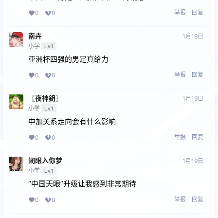
举报
回复
0
0
南卉
1月19日
小学
Lv1
亚洲杯四强的男足真给力
举报
回复
0
0
〖夜神鈅〗
1月19日
小学
Lv1
中加关系走向会有什么影响
举报
回复
0
0
闭眼⼊你梦
1月19日
小学
Lv1
“中国天眼”升级让我感到非常期待
举报
回复
0
0