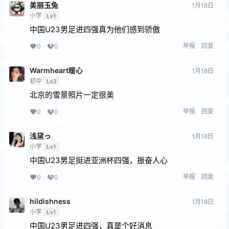
美丽玉兔
1月18日
小学
Lv1
中国U23男足进四强真为他们感到骄傲
举报
回复
0
0
Warmheart暖心
1月18日
初中
Lv2
北京的雪景照片一定很美
举报
回复
0
0
浅黛っ
1月18日
小学
Lv1
中国U23男足挺进亚洲杯四强，振奋人心
举报
回复
0
0
hildishness
1月18日
小学
Lv1
中国U23男足进四强，真是个好消息