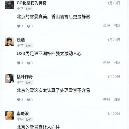
CC化腐朽为神奇
1月20日
小学
Lv1
北京的雪景真美，香山初雪后更显静谧
举报
回复
0
0
浊酒
1月20日
小学
Lv1
U23男足进亚洲杯四强太激动人心
举报
回复
0
0
括叶作舟
1月20日
小学
Lv1
北京的雪这次太认真了处理雪景不容易
举报
回复
0
0
南瘾浪
1月20日
小学
Lv1
北京的雪景真让人向往