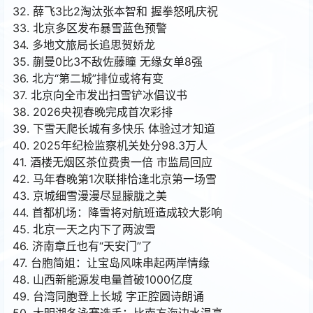
32. 薛飞3比2淘汰张本智和 握拳怒吼庆祝
33. 北京多区发布暴雪蓝色预警
34. 多地文旅局长追思贺娇龙
35. 蒯曼0比3不敌佐藤瞳 无缘女单8强
36. 北方“第二城”排位或将有变
37. 北京向全市发出扫雪铲冰倡议书
38. 2026央视春晚完成首次彩排
39. 下雪天爬长城有多快乐 体验过才知道
40. 2025年纪检监察机关处分98.3万人
41. 酒楼无烟区茶位费贵一倍 市监局回应
42. 马年春晚第1次联排恰逢北京第一场雪
43. 京城细雪漫漫尽显朦胧之美
44. 首都机场：降雪将对航班造成较大影响
45. 北京一天之内下了两波雪
46. 济南章丘也有“天安门”了
47. 台胞简姐：让宝岛风味串起两岸情缘
48. 山西新能源发电量首破1000亿度
49. 台湾同胞登上长城 字正腔圆诗朗诵
50. 大明湖冬泳赛选手：比南方海边水温高