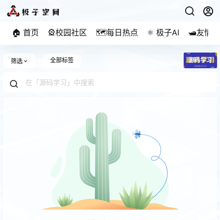
🏠 首页
🎡校园社区
🗺️每日热点
⚛️ 极子AI
🛥️友情
全部标签
源码学习
筛选