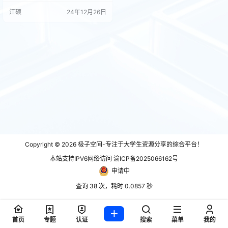
要认真分析两者的特性及最近的发
江硕
24年12月26日
展动态。 CentOS 7及其挑战 生命
周期和更新支持： CentOS 7的支持
周期预计到2024年6月结束，这意
味着在那之后将不再获得官方的安
全更新或维护。这对大多数生产环
境而言是…
Copyright © 2026
极子空间-专注于大学生资源分享的综合平台！
本站支持IPV6网络访问 渝ICP备2025066162号
申请中
查询 38 次，耗时 0.0857 秒
首页
专题
认证
搜索
菜单
我的