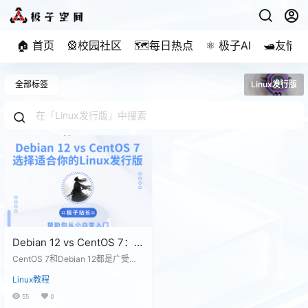
🏠 首页
🎡校园社区
🗺️每日热点
⚛️ 极子AI
🛥️友情
全部标签
Linux发行版
Debian 12 vs CentOS 7：
选择更适合你需求的Linux发
CentOS 7和Debian 12都是广受欢
行版
迎的Linux发行版，它们各有优缺
Linux教程
点，根据不同的使用场景，选择适
合的操作系统尤为重要。在推荐Deb
55
0
ian 12而非CentOS 7之前，我们需