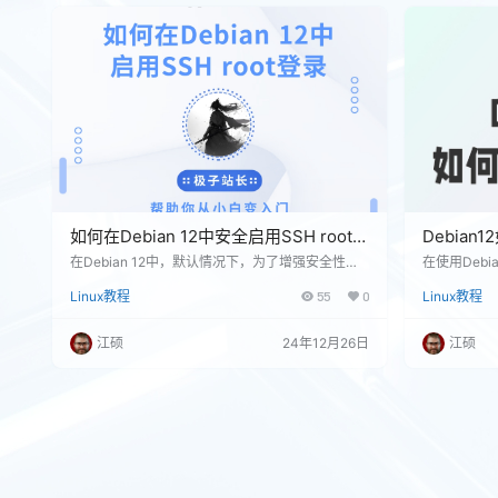
更新或维护。这对大多数生产环境而言是…
动盘，例如 R
如何在Debian 12中安全启用SSH root
Debian
登录
在Debian 12中，默认情况下，为了增强安全性，S
在使用Debi
SH不允许直接以root用户身份登录。然而，在某些
nced Pa
Linux教程
55
0
Linux教程
情况下，可能需要启用此功能。这篇指南将介绍如
了提高下载
何安全地配置SSH以允许root用户登录。 步骤1：
需要更换APT
备份SSH配置文件 在进行任何修改之前，首先备份
更换Debia
江硕
24年12月26日
江硕
SSH配置文件，以防出错需要恢复： sudo cp /et
份现有源列
c/ssh/sshd_config /etc/ssh/sshd_config.bak 步
前的源列表
骤2：…
以使用如下命