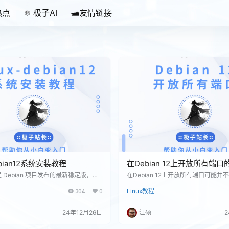
热点
⚛️ 极子AI
🛥️友情链接
debian12系统安装教程
在Debian 12上开放所有端
全注意事项
2 是 Debian 项目发布的最新稳定版，基
在Debian 12上开放所有端口可能并
的安装过程对于新手和经验丰富的用户
的安全实践，尤其是在生产环境中。
304
0
Linux教程
。以下是 Debian 12 系统的安装步
会使系统暴露于各种网络威胁之下。
件 在开始安装之前，您需要准备以下
情况下，例如在受控的测试环境或内
an 12 ISO 镜像文件：可以从 Debian
可能需要执行这样的操作。 如果您还
24年12月26日
江硕
2
新版本的 ISO 文件。 USB 启动
所有端口，可以通过以下步骤来进行： 使
 4GB 的空间。需要使用工具制作启
es 清空现有规则： 首先，要清除现有的i