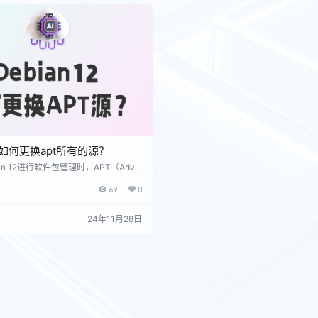
ufus（…
则，可以通过以下命令执行： sudo iptab
12如何更换apt所有的源？
an 12进行软件包管理时，APT（Adva
ckage Tool）是一个非常重要的工具。为
69
0
速度或者解决网络连接问题，用户可能
的软件源（repositories）。以下是
n 12中APT的软件源的详细步骤： 1. 备
24年11月28日
表 在进行任何更改之前，建议先备份当
文件，以便在出现问题时可以恢复。可
令创建备份： su…