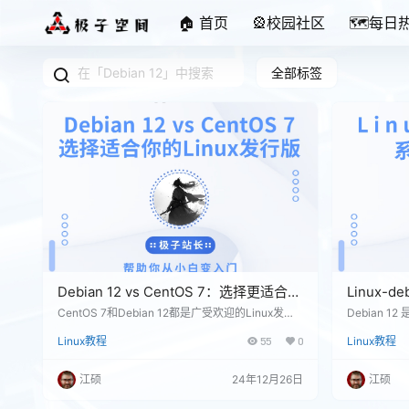
🏠 首页
🎡校园社区
🗺️每日
全部标签
Debian 12 vs CentOS 7：选择更适合你
Linux-
需求的Linux发行版
CentOS 7和Debian 12都是广受欢迎的Linux发行
Debian 1
版，它们各有优缺点，根据不同的使用场景，选择
于这一版本
Linux教程
55
0
Linux教程
适合的操作系统尤为重要。在推荐Debian 12而非
来说都相对友好
CentOS 7之前，我们需要认真分析两者的特性及
骤。 先决条
最近的发展动态。 CentOS 7及其挑战 生命周期和
内容： Debi
江硕
24年12月26日
江硕
更新支持： CentOS 7的支持周期预计到2024年6
官方网站下载最
月结束，这意味着在那之后将不再获得官方的安全
盘：至少需要