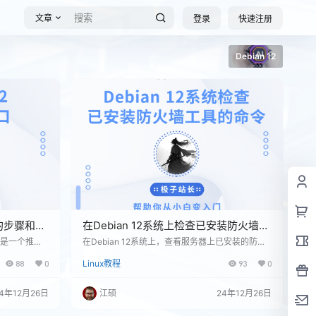
文章
登录
快速注册
Debian 12
口的步骤和安
在Debian 12系统上检查已安装防火墙工
具的实用指南
不是一个推荐
在Debian 12系统上，查看服务器上已安装的防火
开放所有端口
墙工具可以通过几个简单的步骤来实现。Debian系
88
0
Linux教程
93
0
不过，在特定
统通常使用APT包管理器来管理软件包。以下是一
部网络中，您
些常见的步骤和命令，帮助你检查和识别服务器上
是决定要开放
安装的防火墙工具。 使用APT命令检查安装的软件
4年12月26日
江硕
24年12月26日
用iptabl
包： Debian使用APT作为包管理工具，可以通过
ptables规
以下命令列出所有已安装的软件包： dpkg --get-s