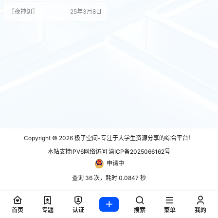
更有全新免费额外内容加入。接受
〖夜神鈅〗
25年3月8日
任务、累积声望、解锁升级，自定
义您的人物和玩法。玩家经营的人
际关系和做出的选择将会改变剧情
的走向和身边的世界。这里是传奇
诞生的地方。您的传奇又在哪里？
系统需求 最低配置: 需要 64 位处理
器和操作系统 操作…
Copyright © 2026
极子空间-专注于大学生资源分享的综合平台！
本站支持IPV6网络访问 渝ICP备2025066162号
申请中
查询 36 次，耗时 0.0847 秒
首页
专题
认证
搜索
菜单
我的