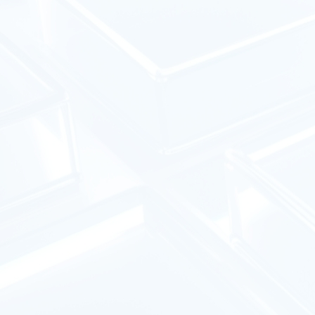
rive.uc.cn/s/…