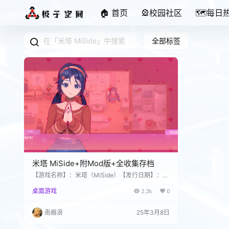
🏠 首页
🎡校园社区
🗺️每日
全部标签
米塔 MiSide+附Mod版+全收集存档
【游戏名称】：米塔（MiSide）【发行日期】：2
024 年 12 月 11 日【游戏类型】：冒险, 独立, 角色
桌面游戏
2.2k
0
扮演, 模拟【游戏语言】：中文【游戏大小】：869
MB【游戏地区】：海外【游戏版本】：v0.93【特
别说明】：4-5图为自测图 【解压软件】：推荐使
南瘾浪
25年3月8日
用WinRAR解压，文件报损坏优先使用WinRAR修
复工具修复，WinRAR下载地址如下UC：https://d