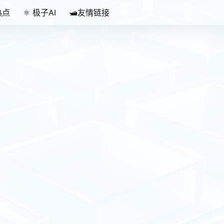
热点
⚛️ 极子AI
🛥️友情链接