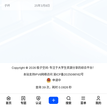
Software进行PC优化。 城市遭到围
子衿
25年3月8日
困！ 彼得·帕克与迈尔斯·墨拉莱斯这
两名蜘蛛侠必须对抗残暴的毒液以
及凶险的新共生体威胁，以拯救这
座…
Copyright © 2026
极子空间-专注于大学生资源分享的综合平台！
本站支持IPV6网络访问 渝ICP备2025066162号
申请中
查询 39 次，耗时 0.0826 秒
首页
专题
认证
搜索
菜单
我的