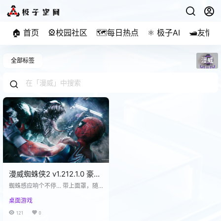
🏠 首页
🎡校园社区
🗺️每日热点
⚛️ 极子AI
🛥️友情
全部标签
漫威
漫威蜘蛛侠2 v1.212.1.0 豪华
中文版 全DLC 附单独升级补
蜘蛛感应响个不停… 带上面罩，随
丁 打包XG器
《Marvel’s Spider-Man 2》一起摆
桌面游戏
荡到PC平台，体验更多蛛丝交错的
精彩英雄故事。 本作由Insomniac
121
0
Games与Marvel联合开发，Nixxes