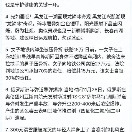
也是守护健康的关键一环。
4. 宛如画卷！黑龙江一湖面现龙鳞冰奇观 黑龙江兴凯湖现
“龙鳞冰”奇观，碎冰层叠如金色铠甲，阳光照射下晶莹闪
烁，蔚为壮观。类似景观也见于新疆博斯腾湖、长春南湖
等地。建议晴日远观航拍，勿踩冰面。
5. 女子地铁内蹲坐被压骨折 获赔15万 日前，一女子在上
海地铁1号线早高峰期间因身体不适蹲坐车厢内，被旁边未
拉扶手的男子压骨折。女子向地铁公司索赔27万元，法院
判地铁公司承担70%的责任，赔偿其15万元，该女士自担
30%的责任。
6. 俄罗斯洲际弹道导弹爆炸 当地时间11月28日，俄罗斯在
奥伦堡州亚斯内航天发射场试射RS-28“萨尔马特”洲际弹道
导弹时发生严重事故，导弹升空200-400米后凌空爆炸，
产生的紫色毒云表明其液体推进剂（四氧化二氮/偏二甲
肼）泄漏。
7. 300元滑雪服被冻哭的年轻人焊身上了 当凛冽的北风宣