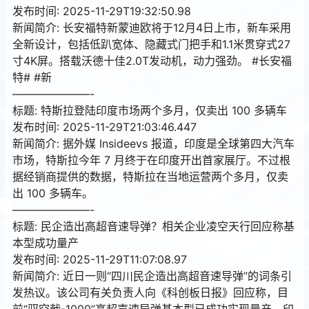
发布时间: 2025-11-29T19:32:50.98
新闻简介: 长安福特新蒙迪欧将于12月4日上市，新车采用
全新设计，包括低趴宽体、隐藏式门把手和1.1米贯穿式27
寸4K屏。搭载沃德十佳2.0T发动机，动力强劲。 #长安福
特# #新
———————-
标题: 特斯拉登陆印度市场两个多月，仅卖出 100 多辆车
发布时间: 2025-11-29T21:03:46.447
新闻简介: 据外媒 Insideevs 报道，印度是全球第四大汽车
市场，特斯拉今年 7 月终于在印度开出首家展厅。不过根
据经销商提供的数据，特斯拉在当地运营两个多月，仅卖
出 100 多辆车。
———————-
标题: 民企造出高超音速导弹？相关企业凌空天行回应称基
本型成功量产
发布时间: 2025-11-29T11:07:08.97
新闻简介: 近日一则“四川民企造出高超音速导弹”的词条引
发热议。该公司有关负责人向《科创板日报》回应称，目
前“驭空戟-1000”高超声速导弹基本型已成功实现量产，印