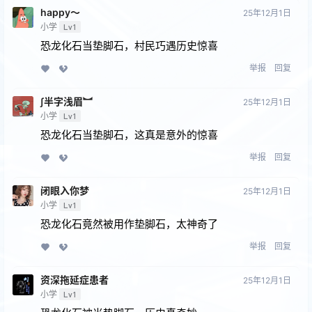
happy～
25年12月1日
小学
Lv1
恐龙化石当垫脚石，村民巧遇历史惊喜
举报
回复
∫半字浅眉︼
25年12月1日
小学
Lv1
恐龙化石当垫脚石，这真是意外的惊喜
举报
回复
闭眼⼊你梦
25年12月1日
小学
Lv1
恐龙化石竟然被用作垫脚石，太神奇了
举报
回复
资深拖延症患者
25年12月1日
小学
Lv1