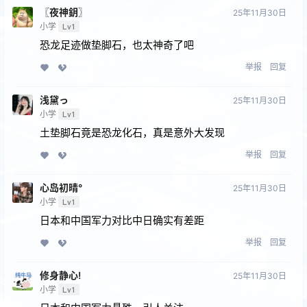
〖夜神鈅〗
25年11月30日
小学
Lv1
恐龙足迹做垫脚石，也太神奇了吧
举报
回复
浅黛っ
25年11月30日
小学
Lv1
土垫脚石竟是恐龙化石，真是意外大发现
举报
回复
心岛初晴°
25年11月30日
小学
Lv1
日本和中国军力对比中日确实有差距
举报
回复
修身静心!
25年11月30日
小学
Lv1