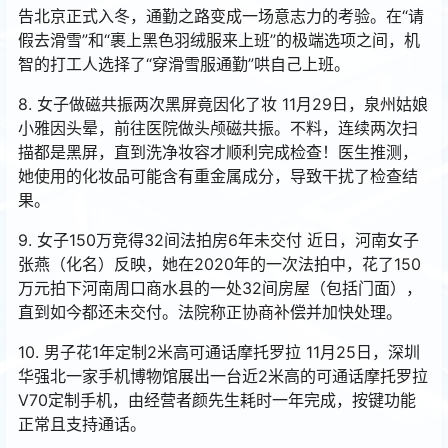
告北京正式入冬，通勤之路变成一场意志力的考验。在“请
假去滑雪”和“裹上黑色羽绒服来上班”的极端选项之间，机
智的打工人选择了“穿滑雪服通勤”哄自己上班。
8. 女子做磁共振两次黑屏竟因化了妆 11月29日，泉州姑娘
小雅因头晕，前往医院做头颅磁共振。不料，连续两次扫
描都是黑屏，直到洗净妆容才顺利完成检查！医生推测，
她使用的化妆品可能含有重金属成分，导致干扰了检查结
果。
9. 女子150万竞得32间法拍房6年未交付 近日，河南女子
张燕（化名）反映，她在2020年的一次法拍中，花了150
万元拍下河南周口商水县的一处32间房屋（包括门面），
直到如今都还未交付。法院称正协商补偿并加快处理。
10. 男子花1年定制2米高可通话摩托罗拉 11月25日，深圳
华强北一家手机博物馆展出一台近2米高的可通话摩托罗拉
V70定制手机，由经营者颜先生耗时一年完成，按键功能
正常且支持通话。