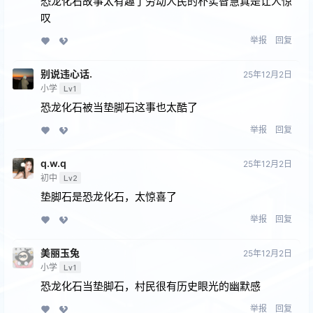
恐龙化石故事太有趣了劳动人民的朴实智慧真是让人惊
叹
举报
回复
别说违心话.
25年12月2日
小学
Lv1
恐龙化石被当垫脚石这事也太酷了
举报
回复
q.w.q
25年12月2日
初中
Lv2
垫脚石是恐龙化石，太惊喜了
举报
回复
美丽玉兔
25年12月2日
小学
Lv1
恐龙化石当垫脚石，村民很有历史眼光的幽默感
举报
回复