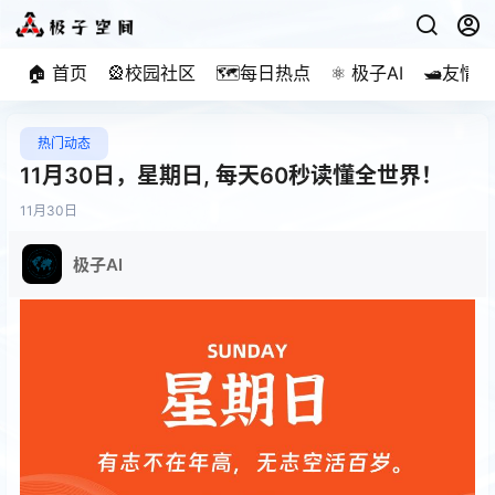
🏠 首页
🎡校园社区
🗺️每日热点
⚛️ 极子AI
🛥️友情
热门动态
11月30日，星期日, 每天60秒读懂全世界！
11月
30日
极子AI