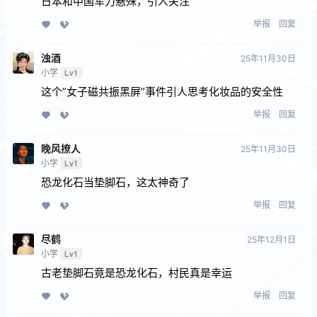
日本和中国军力悬殊，引人关注
举报
回复
浊酒
25年11月30日
小学
Lv1
这个”女子磁共振黑屏”事件引人思考化妆品的安全性
举报
回复
晚风撩人
25年11月30日
小学
Lv1
恐龙化石当垫脚石，这太神奇了
举报
回复
尽鹤
25年12月1日
小学
Lv1
古老垫脚石竟是恐龙化石，村民真是幸运
举报
回复