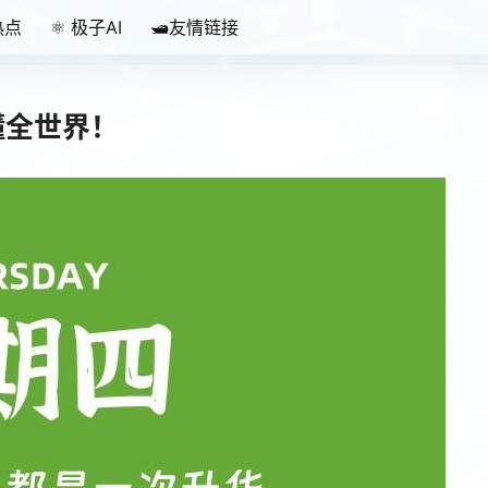
热点
⚛️ 极子AI
🛥️友情链接
读懂全世界！