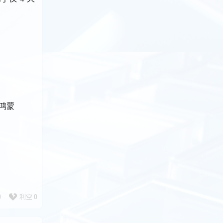
布鸿蒙
0
利空
0