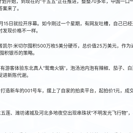
年计划开始，到现在的“十五五”正在推进，整整70多年，中国一口气
答案来了。
，从10月15日就拉开序幕。如今刚过一个星期，有网友吐槽，自己已
时发现价格不一样。
业者凯尔·米切尔囤积500万枚5美分硬币，总价值25万美元，作
代囤积银币的策略。
哈尔滨有游客体验东北真人“鸳鸯火锅”，泡汤池内泡有辣椒、茄子、
促进新陈代谢。
东将联合打造新车的001号车，摆上了自家的拍卖平台，起拍价1元，成
，山东五莲、潍坊诸城及河北多地夜空出现串珠状“不明发光飞行物”