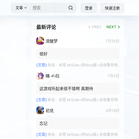
文章
登录
快速注册
最新评论
PREV
NEXT
清醒梦
7月25日
很好
[文章]
来自：
米塔 MiSide+附Mod版+全收集存档
睡ℳ𝒾拉
7月4日
这游戏听起来很不错啊 真期待
[文章]
来自：
米塔 MiSide+附Mod版+全收集存档
初見
6月19日
忘记
[文章]
来自：
米塔 MiSide+附Mod版+全收集存档