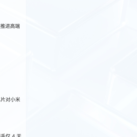
移推进高端
芯片对小米
手仅 4 天