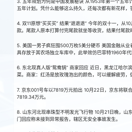
3. 五年规划为何是中国发展秘诀 从1953年第一个五
五年计划。凭什么能够这么持久，还每次都有新花样，
4. 双11原想“买买买” 结果“退退退” 今年的双十一
款。尾款人原本打算付完尾款就坐等收货，结果付尾款
5. 美国一男子疯狂囤500万枚5美分硬币 美国金融从
具存放于其农场独立车库中，此举效仿巴菲特1960年
6. 东北现真人版“鸳鸯锅” 商家回应 近日，黑龙江
菜。商家：红汤是放玫瑰泡出的颜色，可以缓解疲劳，
7. 京东001号车以7819万元拍出 10月22日，京
7819.34万元。
8. 山东河北现串珠型不明发光飞行物 10月21日晚
门回应称未接到异常报告，辖区无安全事故发生。