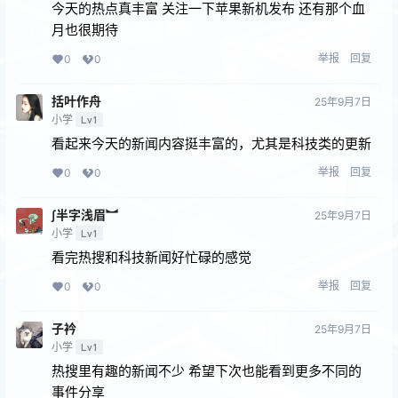
今天的热点真丰富 关注一下苹果新机发布 还有那个血
月也很期待
举报
回复
0
0
括叶作舟
25年9月7日
小学
Lv1
看起来今天的新闻内容挺丰富的，尤其是科技类的更新
举报
回复
0
0
∫半字浅眉︼
25年9月7日
小学
Lv1
看完热搜和科技新闻好忙碌的感觉
举报
回复
0
0
子衿
25年9月7日
小学
Lv1
热搜里有趣的新闻不少 希望下次也能看到更多不同的
事件分享