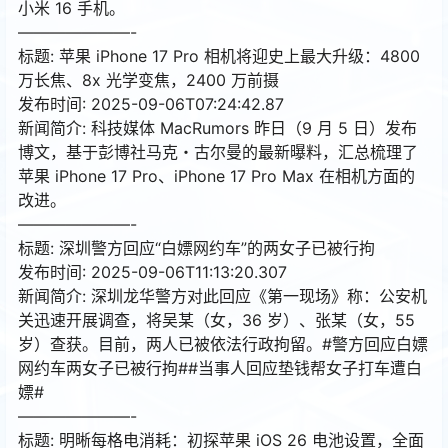
小米 16 手机。
———————-
标题: 苹果 iPhone 17 Pro 相机将迎史上最大升级：4800
万长焦、8x 光学变焦，2400 万前摄
发布时间: 2025-09-06T07:24:42.87
新闻简介: 科技媒体 MacRumors 昨日（9 月 5 日）发布
博文，基于彭博社马克・古尔曼的最新曝料，汇总梳理了
苹果 iPhone 17 Pro、iPhone 17 Pro Max 在相机方面的
改进。
———————-
标题: 深圳警方回应“白嫖网约车”的两女子已被行拘
发布时间: 2025-09-06T11:13:20.307
新闻简介: 深圳龙华警方对此回应《第一现场》称：公安机
关迅速开展调查，将吴某（女，36 岁）、张某（女，55
岁）查获。目前，两人已被依法行政拘留。#警方回应白嫖
网约车两女子已被行拘##当事人回应垫钱帮女子打车遭白
嫖#
———————-
标题: 明晰每格电消耗：初探苹果 iOS 26 电池设置，全面