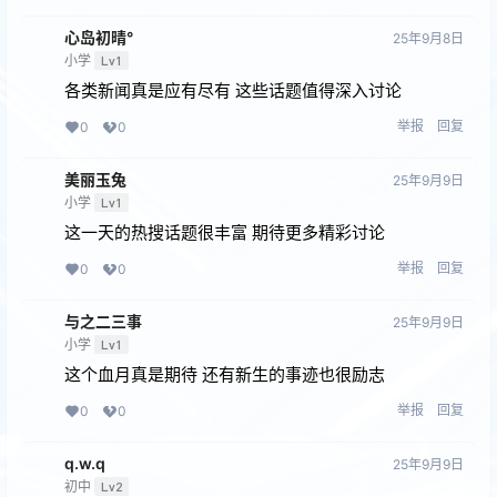
心岛初晴°
25年9月8日
小学
Lv1
各类新闻真是应有尽有 这些话题值得深入讨论
举报
回复
0
0
美丽玉兔
25年9月9日
小学
Lv1
这一天的热搜话题很丰富 期待更多精彩讨论
举报
回复
0
0
与之二三事
25年9月9日
小学
Lv1
这个血月真是期待 还有新生的事迹也很励志
举报
回复
0
0
q.w.q
25年9月9日
初中
Lv2