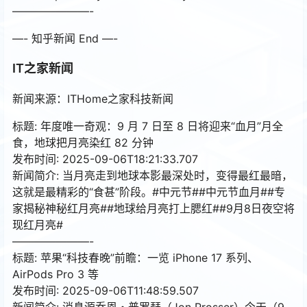
———————-
—- 知乎新闻 End —-
IT之家新闻
新闻来源：ITHome之家科技新闻
标题: 年度唯一奇观：9 月 7 日至 8 日将迎来“血月”月全
食，地球把月亮染红 82 分钟
发布时间: 2025-09-06T18:21:33.707
新闻简介: 当月亮走到地球本影最深处时，变得最红最暗，
这就是最精彩的“食甚”阶段。#中元节##中元节血月##专
家揭秘神秘红月亮##地球给月亮打上腮红##9月8日夜空将
现红月亮#
———————-
标题: 苹果“科技春晚”前瞻：一览 iPhone 17 系列、
AirPods Pro 3 等
发布时间: 2025-09-06T11:48:59.507
新闻简介: 消息源乔恩・普罗瑟（Jon Prosser）今天（9