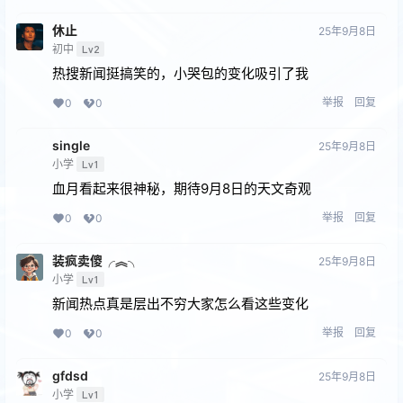
休止
25年9月8日
初中
Lv2
热搜新闻挺搞笑的，小哭包的变化吸引了我
举报
回复
0
0
single
25年9月8日
小学
Lv1
血月看起来很神秘，期待9月8日的天文奇观
举报
回复
0
0
装疯卖傻╭︽╮
25年9月8日
小学
Lv1
新闻热点真是层出不穷大家怎么看这些变化
举报
回复
0
0
gfdsd
25年9月8日
小学
Lv1