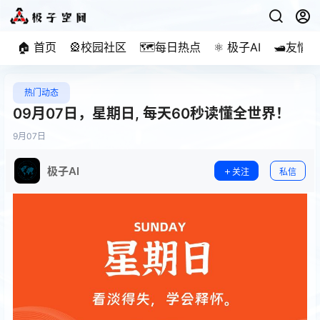
🏠 首页
🎡校园社区
🗺️每日热点
⚛️ 极子AI
🛥️友情
热门动态
09月07日，星期日, 每天60秒读懂全世界！
9月
07日
极子AI
关注
私信