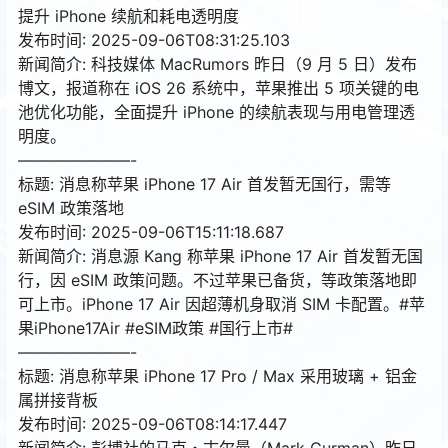
提升 iPhone 续航和耗电透明度
发布时间: 2025-09-06T08:31:25.103
新闻简介: 科技媒体 MacRumors 昨日（9 月 5 日）发布
博文，报道称在 iOS 26 系统中，苹果推出 5 项关键的电
池优化功能，全面提升 iPhone 的续航表现与用电管理透
明度。
———————-
标题: 消息称苹果 iPhone 17 Air 首发暂无国行，需等
eSIM 政策落地
发布时间: 2025-09-06T15:11:18.687
新闻简介: 消息源 Kang 称苹果 iPhone 17 Air 首发暂无国
行，因 eSIM 政策问题。不过苹果已备货，等政策落地即
可上市。iPhone 17 Air 因超薄机身取消 SIM 卡配置。#苹
果iPhone17Air #eSIM政策 #国行上市#
———————-
标题: 消息称苹果 iPhone 17 Pro / Max 采用玻璃 + 铝金
属拼接背板
发布时间: 2025-09-06T08:14:17.447
新闻简介: 彭博社的马克・古尔曼（Mark Gurman）昨日