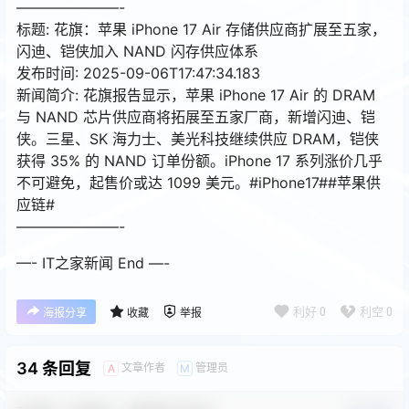
———————-
标题: 花旗：苹果 iPhone 17 Air 存储供应商扩展至五家，
闪迪、铠侠加入 NAND 闪存供应体系
发布时间: 2025-09-06T17:47:34.183
新闻简介: 花旗报告显示，苹果 iPhone 17 Air 的 DRAM
与 NAND 芯片供应商将拓展至五家厂商，新增闪迪、铠
侠。三星、SK 海力士、美光科技继续供应 DRAM，铠侠
获得 35% 的 NAND 订单份额。iPhone 17 系列涨价几乎
不可避免，起售价或达 1099 美元。#iPhone17##苹果供
应链#
———————-
—- IT之家新闻 End —-
利好
0
利空
0
海报分享
收藏
举报
34 条回复
文章作者
管理员
A
M