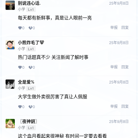
别说违心话.
25年9月8日
小学
Lv1
每天都有新鲜事，真是让人眼前一亮
举报
回复
0
0
小熊炸毛了🐻
25年9月8日
小学
Lv1
热门话题真不少 关注新闻了解时事
举报
回复
0
0
全是爱%
25年9月8日
小学
Lv1
大学生做外卖很厉害了真让人佩服
举报
回复
0
0
〖夜神鈅〗
25年9月8日
小学
Lv1
这个血月看起来很神秘 有时间一定要去看看