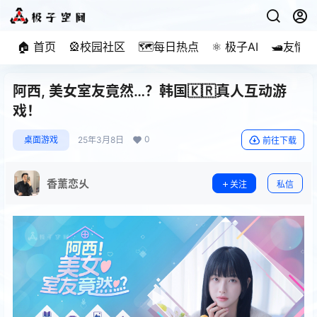
🏠 首页
🎡校园社区
🗺️每日热点
⚛️ 极子AI
🛥️友情
阿西, 美女室友竟然…？韩国🇰🇷真人互动游
戏！
0
桌面游戏
25年3月8日
前往下载
香薰恋乆
关注
私信