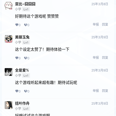
亚比~囧囧囧
25年3月8日
小学
Lv1
好期待这个游戏呢 赞赞赞
举报
回复
0
0
美丽玉兔
25年3月9日
小学
Lv1
这个设定太赞了！期待体验一下
举报
回复
0
0
全是爱%
25年3月9日
小学
Lv1
这个游戏听起来超有趣！期待试玩呢
举报
回复
0
0
括叶作舟
25年3月9日
小学
Lv1
好想试试这个游戏啊