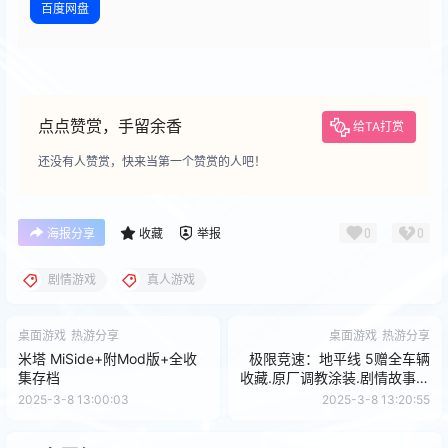
百度网盘
点点赞赏，手留余香
给TA打赏
还没有人赞赏，快来当第一个赞赏的人吧！
0
0
海报分享
收藏
举报
剧情游戏
真人游戏
桌面游戏
热游分享
桌面游戏
热游分享
米塔 MiSide+附Mod版+全收
极限竞速：地平线 5赠全车辆
集存档
收藏.原厂调教涂装.剧情故事全
三星.DLC全通存档
2025-3-8 13:00:03
2025-3-8 13:20:55