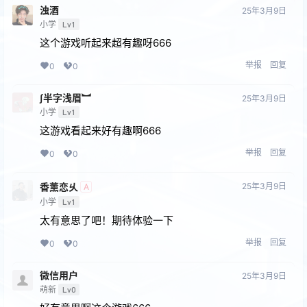
浊酒
25年3月9日
小学
Lv1
这个游戏听起来超有趣呀666
举报
回复
0
0
∫半字浅眉︼
25年3月9日
小学
Lv1
这游戏看起来好有趣啊666
举报
回复
0
0
香薰恋乆
25年3月9日
A
小学
Lv1
太有意思了吧！期待体验一下
举报
回复
0
0
微信用户
25年3月9日
萌新
Lv0