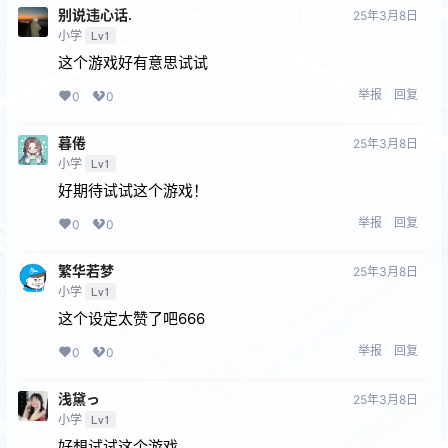
别说违心话.
25年3月8日
小学
Lv1
这个游戏好有意思试试
举报
回复
0
0
暮倦
25年3月8日
小学
Lv1
好期待试试这个游戏！
举报
回复
0
0
繁华若梦
25年3月8日
小学
Lv1
这个设定太赞了吧666
举报
回复
0
0
浅黛っ
25年3月8日
小学
Lv1
好想试试这个游戏