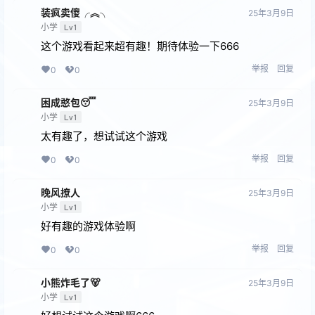
装疯卖傻╭︽╮
25年3月9日
小学
Lv1
这个游戏看起来超有趣！期待体验一下666
举报
回复
0
0
困成憨包😴
25年3月9日
小学
Lv1
太有趣了，想试试这个游戏
举报
回复
0
0
晚风撩人
25年3月9日
小学
Lv1
好有趣的游戏体验啊
举报
回复
0
0
小熊炸毛了🐻
25年3月9日
小学
Lv1