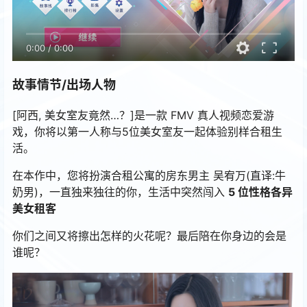
0:00
/
0:00
故事情节/出场人物
[阿西, 美女室友竟然…？]是一款 FMV 真人视频恋爱游
戏，你将以第一人称与5位美女室友一起体验别样合租生
活。
在本作中，您将扮演合租公寓的房东男主 吴宥万(直译:牛
奶男)，一直独来独往的你，生活中突然闯入
5 位性格各异
美女租客
你们之间又将擦出怎样的火花呢？最后陪在你身边的会是
谁呢？